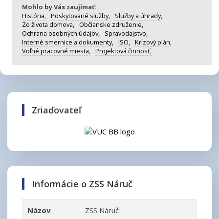
Mohlo by Vás zaujímať:
História,
Poskytované služby,
Služby a úhrady,
Zo života domova,
Občianske združenie,
Ochrana osobných údajov,
Spravodajstvo,
Interné smernice a dokumenty,
ISO,
Krízový plán,
Voľné pracovné miesta,
Projektová činnosť,
Zriaďovateľ
Informácie o ZSS Náruč
Názov
ZSS Náruč