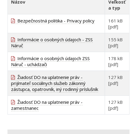
Názov
Veľkosť
a typ
Bezpečnostná politika - Privacy policy
161 kB
[pdf]
Informácie o osobných údajoch - ZSS
155 kB
Náruč
[pdf]
Informácie o osobných údajoch ZSS
178 kB
Náruč - uchádzači
[pdf]
Žiadosť DO na uplatnenie práv -
127 kB
prijímateľ sociálnych služieb zákonný
[pdf]
zástupca, opatrovník, iný rodinný príslušník
Žiadosť DO na uplatnenie práv -
127 kB
zamestnanec
[pdf]