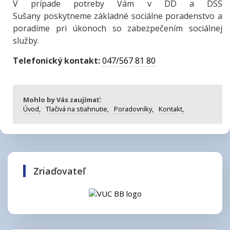
V prípade potreby Vám v DD a DSS
Sušany poskytneme základné sociálne poradenstvo a
poradíme pri úkonoch so zabezpečením sociálnej
služby.
Telefonický kontakt:
047/567 81 80
Mohlo by Vás zaujímať:
Úvod,
Tlačivá na stiahnutie,
Poradovníky,
Kontakt,
Zriaďovateľ