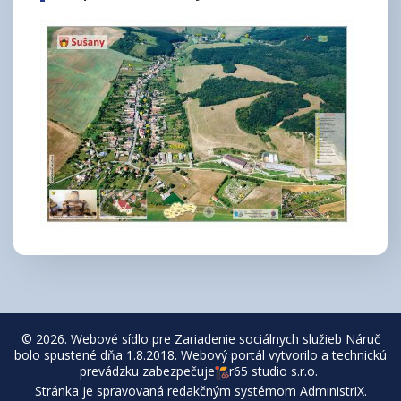
© 2026. Webové sídlo pre Zariadenie sociálnych služieb Náruč
bolo spustené dňa 1.8.2018. Webový portál vytvorilo a technickú
prevádzku zabezpečuje
r65 studio s.r.o.
Stránka je spravovaná redakčným systémom
AdministriX
.